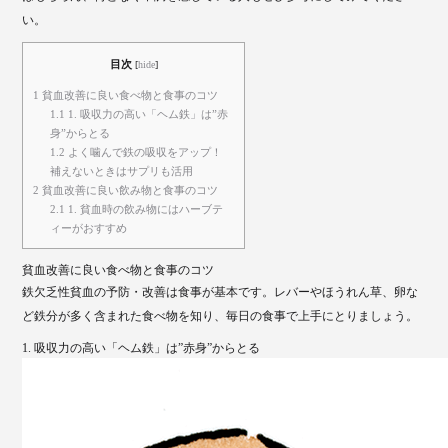
い。
目次
[
hide
]
1
貧血改善に良い食べ物と食事のコツ
1.1
1. 吸収力の高い「ヘム鉄」は”赤
身”からとる
1.2
よく噛んで鉄の吸収をアップ！
補えないときはサプリも活用
2
貧血改善に良い飲み物と食事のコツ
2.1
1. 貧血時の飲み物にはハーブテ
ィーがおすすめ
貧血改善に良い食べ物と食事のコツ
鉄欠乏性貧血の予防・改善は食事が基本です。レバーやほうれん草、卵な
ど鉄分が多く含まれた食べ物を知り、毎日の食事で上手にとりましょう。
1. 吸収力の高い「ヘム鉄」は”赤身”からとる