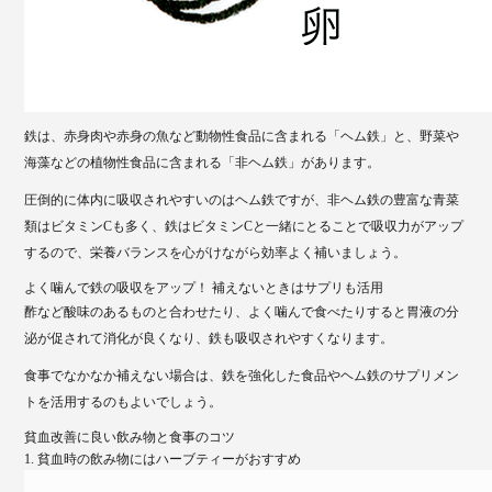
鉄は、赤身肉や赤身の魚など動物性食品に含まれる「ヘム鉄」と、野菜や
海藻などの植物性食品に含まれる「非ヘム鉄」があります。
圧倒的に体内に吸収されやすいのはヘム鉄ですが、非ヘム鉄の豊富な青菜
類はビタミンCも多く、鉄はビタミンCと一緒にとることで吸収力がアップ
するので、栄養バランスを心がけながら効率よく補いましょう。
よく噛んで鉄の吸収をアップ！ 補えないときはサプリも活用
酢など酸味のあるものと合わせたり、よく噛んで食べたりすると胃液の分
泌が促されて消化が良くなり、鉄も吸収されやすくなります。
食事でなかなか補えない場合は、鉄を強化した食品やヘム鉄のサプリメン
トを活用するのもよいでしょう。
貧血改善に良い飲み物と食事のコツ
1. 貧血時の飲み物にはハーブティーがおすすめ