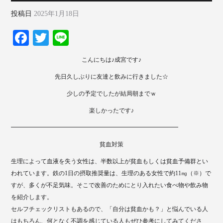
投稿日
2025年1月18日
Fa
T
Li
ce
wi
ne
こんにちは♪成宮です♪
bo
tte
先日久しぶりに友達と飲みに行きました☆
ok
r
少しの予定でしたが結局朝までｗ
楽しかったです♪
━━━━━━━━━━━━━━━━━━━━━━━━━━━━
貧血対策
生理によって血液を失う女性は、半数以上が貧血もしくは貧血予備群とい
われています。鉄の1日の摂取推奨量は、生理のある女性で約11㎎（※）で
すが、多くが不足気味。そこで改善のためにとり入れたい食べ物や飲み物
を紹介します。
セルフチェックリストもあるので、「自分は貧血かも？」と悩んでいる人
はもちろん、何となく不調を感じている人もぜひ参考にしてみてくださ