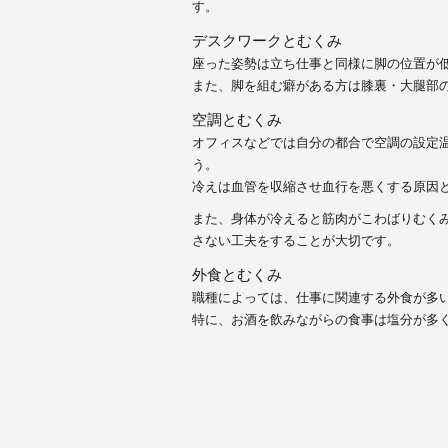
す。
デスクワークとむくみ
座った姿勢は立ち仕事と同様に脚の位置が
また、
脚を組む癖がある方は膝裏・大腿部
空調とむくみ
オフィスなどでは自分の都合で空調の設定
う。
冷えは血管を収縮させ血行を悪くする原因
また、
身体が冷えると筋肉がこわばりむく
さない工夫をすることが大切
です。
外食とむくみ
職種によっては、仕事に関連する外食が多
特に、
お酒を飲みながらの食事は塩分が多