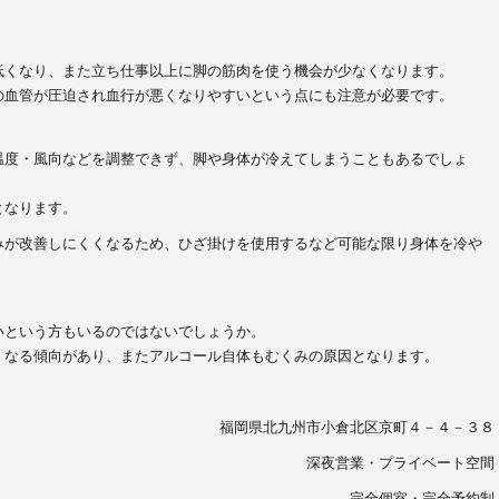
低くなり、また立ち仕事以上に脚の筋肉を使う機会が少なくなります。
の血管が圧迫され血行が悪くなりやすいという点にも注意が必要
です。
温度・風向などを調整できず、脚や身体が冷えてしまうこともあるでしょ
となります。
みが改善しにくくなるため、ひざ掛けを使用するなど可能な限り身体を冷や
いという方もいるのではないでしょうか。
くなる傾向があり、またアルコール自体もむくみの原因
となります。
福岡県北九州市小倉北区京町４－４－３８
深夜営業・プライベート空間
完全個室・完全予約制