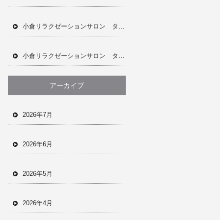
小倉リラクゼーションサロン タイ古式マッサージ ドライヘッドスパ オイルトリートメント アロマオイル フェイシャル ジェリーマスク 完全個室 完全予約制 男女兼用サロン 当日予約OK ホットペッパー
小倉リラクゼーションサロン タイ古式マッサージ ドライヘッドスパ オイルトリートメント フェイシャルメニュー ジェリーマスク 肩こり 首凝り 腰痛 全身疲労 眼精疲労 ホットペッパー 完全個室 完全予約制
アーカイブ
2026年7月
2026年6月
2026年5月
2026年4月