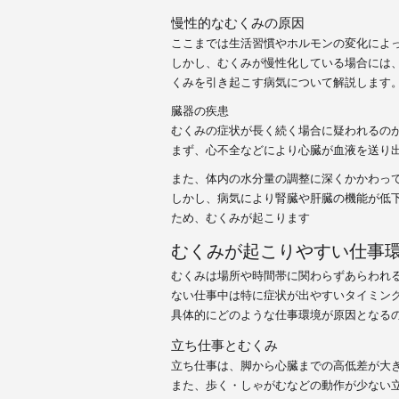
慢性的なむくみの原因
ここまでは生活習慣やホルモンの変化によ
しかし、むくみが慢性化している場合には
くみを引き起こす病気について解説します
臓器の疾患
むくみの症状が
長く続く場合に疑われるの
まず、心不全などにより心臓が血液を送り
また、体内の水分量の調整に深くかかわっ
しかし、
病気により腎臓や肝臓の機能が低
ため、むくみが起こります
むくみが起こりやすい仕事
むくみは場所や時間帯に関わらずあらわれ
ない仕事中は特に症状が出やすいタイミン
具体的にどのような仕事環境が原因となる
立ち仕事とむくみ
立ち仕事は、
脚から心臓までの高低差が大
また、歩く・しゃがむなどの動作が少ない