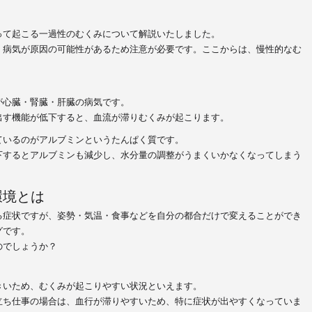
って起こる一過性のむくみについて解説いたしました。
、病気が原因の可能性があるため注意が必要です。ここからは、慢性的なむ
。
が心臓・腎臓・肝臓の病気
です。
出す機能が低下すると、血流が滞りむくみが起こります。
ているのがアルブミンというたんぱく質です。
下するとアルブミンも減少し、水分量の調整がうまくいかなくなってしまう
環境とは
る症状ですが、姿勢・気温・食事などを自分の都合だけで変えることができ
グです。
のでしょうか？
きいため、むくみが起こりやすい状況
といえます。
立ち仕事の場合は、血行が滞りやすいため、特に症状が出やすくなっていま