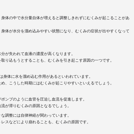
、身体の中で水分量自体が増えると調整しきれずにむくみが起こることがあ
、身体が水分を溜め込みやすい状態
になり、むくみの症状が出やすくなって
水分が失われて血液の濃度が高くなります。
を取り込もうとすることも、むくみを引き起こす原因の一つ
です。
は身体に水を溜め込む作用がある
といわれています。
ため、こうした時期にはむくみが起こりやすいといえるでしょう。
がポンプのように血管を圧迫し血流を促進します。
血流が滞りむくみの原因
となるでしょう。
々な調整には自律神経が関わっています。
トレスなどにより崩れることも、むくみの原因
です。