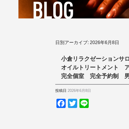
日別アーカイブ:
2026年6月8日
小倉リラクゼーションサ
オイルトリートメント 
完全個室 完全予約制 
投稿日
2026年6月8日
F
T
Li
a
wi
n
c
tt
e