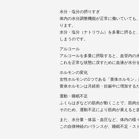
水分・塩分の摂りすぎ
体内の水分調整機能が正常に働いていても
ります。
水分・塩分（ナトリウム）を多量に摂ると
しまうのです。
アルコール
アルコールを多量に摂取すると、血管内の
これを
正常な状態に戻すために血液が水分
ホルモンの変化
女性ホルモンの1つである
「黄体ホルモン」
黄体ホルモンは月経前・妊娠中に増加する
運動・睡眠不足
ふくらはぎなどの筋肉が動くことで、筋肉
そのため、
運動不足により筋肉が衰えると
また、水分量・体温・血圧など、体内の様
この
自律神経のバランスが、睡眠不足・ス