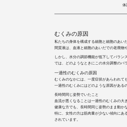
e
er
体
b
━━━━━━━━━━━━━━━━━━━
o
o
むくみの原因
k
私たちの身体を構成する細胞と細胞のあい
間質液は、血液と細胞のあいだでの老廃物
しかし、
水分の調節機能が低下してバラン
では、どのようなときにこの水分調整のバ
一過性のむくみの原因
むくみのなかには、一度症状があらわれて
一過性のむくみにはどのような原因がある
長時間同じ姿勢でいたこと
血流が悪くなることは一過性のむくみの大
健康な方でも、長時間同じ姿勢のまま動か
特に、女性の方は筋肉量が少ない傾向にあ
されています。