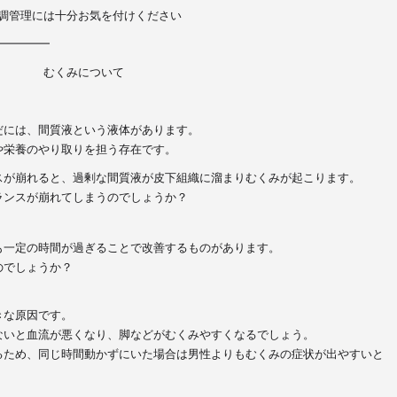
調管理には十分お気を付けください
━━━━━
むくみについて
だには、間質液という液体があります。
や栄養のやり取りを担う存在です。
スが崩れると、過剰な間質液が皮下組織に溜まりむくみが起こり
ます。
ランスが崩れてしまうのでしょうか？
も一定の時間が過ぎることで改善するものがあります。
のでしょうか？
きな原因
です。
ないと血流が悪くなり、脚などがむくみやすくなるでしょう。
るため、同じ時間動かずにいた場合は男性よりもむくみの症状が出やすいと