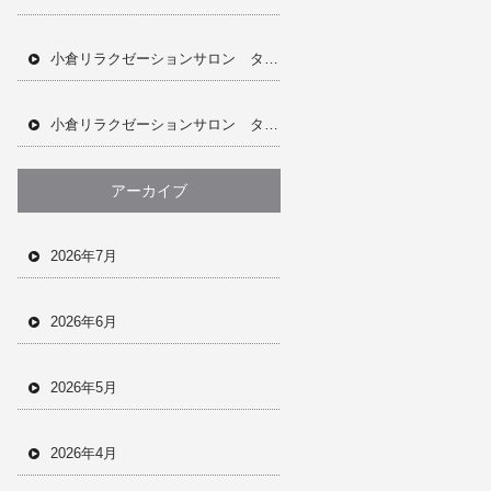
小倉リラクゼーションサロン タイ古式マッサージ ドライヘッドスパ オイルトリートメント アロマオイル フェイシャル ジェリーマスク 完全個室 完全予約制 男女兼用サロン 当日予約OK ホットペッパー
小倉リラクゼーションサロン タイ古式マッサージ ドライヘッドスパ オイルトリートメント フェイシャルメニュー ジェリーマスク 肩こり 首凝り 腰痛 全身疲労 眼精疲労 ホットペッパー 完全個室 完全予約制
アーカイブ
2026年7月
2026年6月
2026年5月
2026年4月