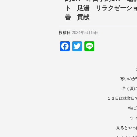
ト 足湯 リラクゼーシ
善 貢献
投稿日
2024年5月15日
F
T
Li
a
wi
n
c
tt
e
e
er
寒いのが
b
早く夏
o
１３日は休業日
o
特に
k
ウ
見るとやっ