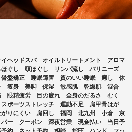
ライヘッドスパ オイルトリートメント アロマ
みほぐし 頭ほぐし リンパ流し バリニーズ
 骨盤矯正 睡眠障害 質のいい睡眠 癒し 休
テ 痩身 美脚 保湿 敏感肌 乾燥肌 混合
痛 眼精疲労 目の疲れ 全身のだるさ むく
 スポーツストレッチ 運動不足 肩甲骨はが
上がりにくい 肩回し 福岡 北九州 小倉 京
ッパー クーポン 深夜営業 現金払い 当日予
話予約 ネット予約 相談 指圧 ハンド フッ