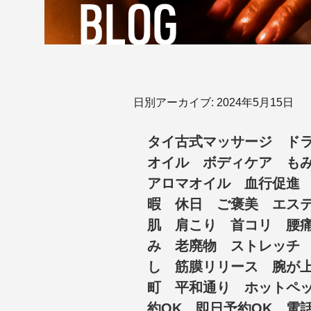
日別アーカイブ:
2024年5月15日
タイ古式マッサージ ド
オイル ボディケア も
アロマオイル 血行促進
暇 休日 ご褒美 エス
肌 肩こり 首コリ 腰
み 老廃物 ストレッチ
し 筋膜リリース 腕が
町 平和通り ホットペ
約OK 即日予約OK 電