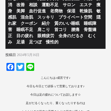
消 改善 相談 運動不足 サロン エステ 痩
身 美脚 血行促進 老廃物 保湿 乾燥肌 敏
感肌 混合肌 スッキリ プライベート空間 隠
れ家 クーポン 紹介 質のいい睡眠 睡眠障
害 睡眠不足 肩こり 首コリ 腰痛 骨盤矯
正 目の疲れ 眼精疲労 全身のだるさ むく
み 足湯 足つぼ 慢性的
投稿日
2024年5月16日
Fa
T
Li
ce
wi
ne
こんにちは♪成宮です♪
bo
tte
今日も今日とて頑張って営業しております♪
ok
r
今日は足の疲れについてお話します☆
足がだるくなったり、重くなったりするのは