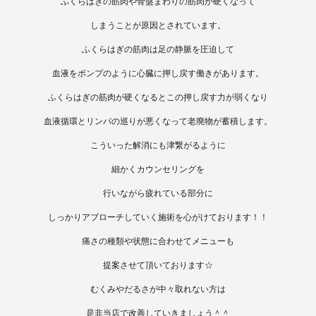
ふくらはぎの筋肉や骨盤まわりの筋肉が硬くなって
しまうことが原因とされています。
ふくらはぎの筋肉は足の静脈を圧迫して
血液をポンプのように心臓に押し戻す働きがあります。
ふくらはぎの筋肉が硬くなるとこの押し戻す力が弱くなり
血液循環とリンパの巡りが悪くなって老廃物が蓄積します。
こういった解消にも津繋がるように
細かくカウンセリングを
行いながら疲れている部分に
しっかりアプローチしていく施術を心がけております！！
痛さの種類や状態に合わせてメニューも
提案させて頂いております☆
むくみやだるさが中々取れない方は
是非当店で改善していきましょう＾＾