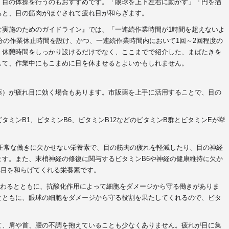
、目の体操を行うのもおすすめです。「眼球を上下左右に動かす」「円を描
ると、目の筋肉がほぐされて疲れ目が和らぎます。
な実施のためのガイドライン』では、「一連続作業時間が1時間を超えないよ
5分の作業休止時間を設け、かつ、一連続作業時間内において1回～2回程度の
。休憩時間をしっかり設けるだけでなく、ここまでで紹介した、まばたきを
して、作業中にもこまめに目を休ませるとよいかもしれません。
薬）が疲れ目に効く場合もあります。市販薬を上手に活用することで、目の
ビタミンB
1
、ビタミンB
6
、ビタミンB
12
などのビタミンB群とビタミンEが挙
正常な働きに欠かせない栄養素で、目の筋肉の疲れを軽減したり、目の神経
ます。また、末梢神経の修復に関与するビタミンB
6
や神経の健康維持に欠か
れ目を和らげてくれる栄養素です。
関わるとともに、抗酸化作用によって細胞をダメージから守る働きがありま
とともに、眼球の細胞をダメージから守る役割を果たしてくれるので、ビタ
て、肩や首、腰の不調を抱えていることも少なくありません。疲れが目に集