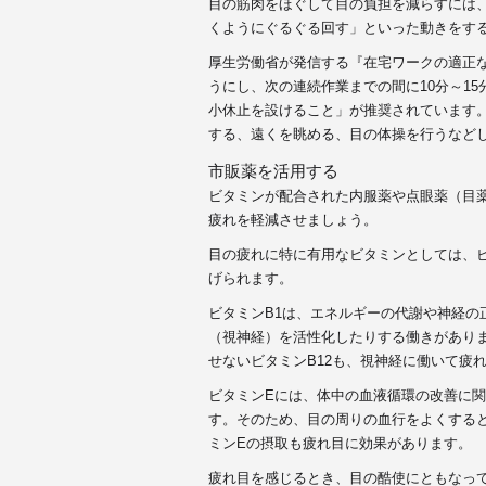
目の筋肉をほぐして目の負担を減らすには
くようにぐるぐる回す」といった動きをす
厚生労働省が発信する『在宅ワークの適正
うにし、次の連続作業までの間に10分～1
小休止を設けること」が推奨されています
する、遠くを眺める、目の体操を行うなど
市販薬を活用する
ビタミンが配合された内服薬や点眼薬（目
疲れを軽減させましょう。
目の疲れに特に有用なビタミンとしては、
げられます。
ビタミンB
1
は、エネルギーの代謝や神経の
（視神経）を活性化したりする働きがあり
せないビタミンB
12
も、視神経に働いて疲
ビタミンEには、体中の血液循環の改善に
す。そのため、目の周りの血行をよくする
ミンEの摂取も疲れ目に効果があります。
疲れ目を感じるとき、目の酷使にともなっ