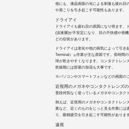
他にも、液晶画面の光による刺激も疲れ目
や肩こりを引き起こす可能性もあります。
ドライアイ
ドライアイも疲れ目の原因になり得ます。
(涙液層)が不安定になり、目の不快感や視
どの症状があります。
ドライアイは老化や他の病気によって引き起こさ
Terminal）
作業が主な原因です。長時間の
※
球が乾きやすくなります。コンタクトレン
乾燥期には部屋の加湿も大事です。
※パソコンやスマートフォンなどの画面の
近視用のメガネやコンタクトレンズの
普段何気なく使っているメガネやコンタク
例えば、近視用のメガネやコンタクトレン
業など、近くのものをじっと見る作業には
り、眼精疲労を引き起こす可能性がありま
遠視