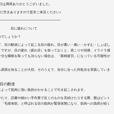
日は満席ありがとうございました。
だ空きありますので是非ご来店ください♪
━━━━━━━━━━━━━━━━━━━
目に疲れについて
のでしょうか？
ど、目の酷使によって起こる目の疲れ。目が重い・痛い・かすむ・しょぼし
々ですが、目の疲れ（疲れ目）を放っておくと、肩こりや頭痛、イライラ感
十分な睡眠を取っても治らない場合は、「眼精疲労」になっている可能性が
る原因を知ることが大切。そのうえで、自分に合った対処法を実践していき
目の酷使
によって筋肉に強い負担がかかることで引き起こされます。
けたり、読書や細かい手作業で近くのものを見続けたりする際、眼はピント
、「毛様体筋」と呼ばれる目の筋肉が緊張状態になり、筋肉への負荷が続く