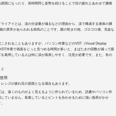
の原因になったり、長時間同じ姿勢を続けることで目の疲れとあわせて腰痛
ドライアイとは、涙の分泌量が減るなどの理由から、涙で構成する液体の層
機能の異常があらわれる病気のことです。眼の乾きの他、ゴロゴロ感、充血な
れることもありますが、パソコン作業などのVDT（Visual Display
VDT作業で画面をじっと見つめる時間が多いと、まばたきの回数が減って眼
ズを着用している人は特に涙が蒸発しやすく、注意が必要です。また、冬の
こと
使用
トレンズが疲れ目の原因となる場合もあります。
ズは、遠くのものがよく見えるように作られているため、読書やパソコン作
適していません。装着しているとピントを合わせるために強い負荷がかか
す。