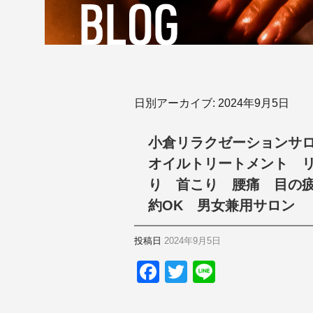
日別アーカイブ:
2024年9月5日
小倉リラクゼーションサ
オイルトリートメント 
り 首こり 腰痛 目の
約OK 男女兼用サロン
投稿日
2024年9月5日
F
T
Li
a
wi
n