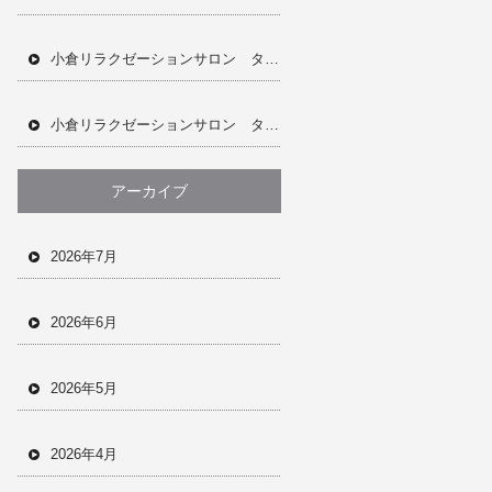
小倉リラクゼーションサロン タイ古式マッサージ ドライヘッドスパ オイルトリートメント アロマオイル フェイシャル ジェリーマスク 完全個室 完全予約制 男女兼用サロン 当日予約OK ホットペッパー
小倉リラクゼーションサロン タイ古式マッサージ ドライヘッドスパ オイルトリートメント フェイシャルメニュー ジェリーマスク 肩こり 首凝り 腰痛 全身疲労 眼精疲労 ホットペッパー 完全個室 完全予約制
アーカイブ
2026年7月
2026年6月
2026年5月
2026年4月