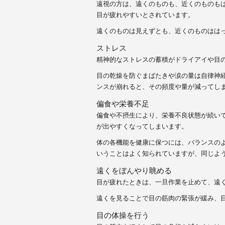
遠視の方は、遠くのものも、近くのものも
目が疲れやすいとされています。
遠くのものは見えずとも、近くのものはは
ストレス
精神的なストレスの蓄積がドライアイや目
目の乾燥を防ぐまばたきや涙の量は自律神
ンスが崩れると、その頻度や量が減ってし
偏食や栄養不足
偏食や不摂生により、栄養不良状態が続い
が出やすくなってしまいます。
体の各機能を健康に保つには、バランスの
いうことはよく知られていますが、同じよ
遠くをぼんやり眺める
目が疲れたときは、一旦作業を止めて、遠
遠くを見ることで目の筋肉の緊張が緩み、
目の体操を行う