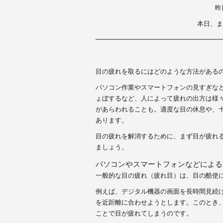
c
tt
e
昨
e
er
本日、ま
b
━━━━━━━━━━━━━━━━━━━
o
o
目の疲れを取るにはどのような方法がある
k
パソコン作業やスマートフォンの見すぎな
ょぼするなど、人によって疲れの出方は様
があらわれることも。適度な目の休息や、
あります。
目の疲れを解消するために、まず目が疲れ
ましょう。
パソコンやスマートフォンなどによる
一般的な目の疲れ（疲れ目）は、目の酷使
例えば、デジタル機器の画面を長時間見続
を近距離に合わせようとします。このとき
ことで目が疲れてしまうのです。