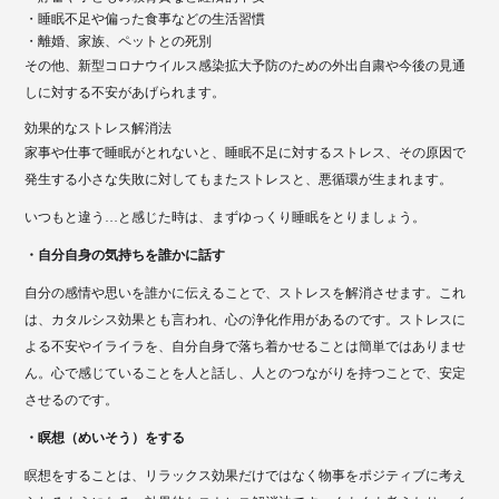
・睡眠不足や偏った食事などの生活習慣
・離婚、家族、ペットとの死別
その他、新型コロナウイルス感染拡大予防のための外出自粛や今後の見通
しに対する不安があげられます。
効果的なストレス解消法
家事や仕事で睡眠がとれないと、睡眠不足に対するストレス、その原因で
発生する小さな失敗に対してもまたストレスと、悪循環が生まれます。
いつもと違う…と感じた時は、まずゆっくり睡眠をとりましょう。
・自分自身の気持ちを誰かに話す
自分の感情や思いを誰かに伝えることで、ストレスを解消させます。これ
は、カタルシス効果とも言われ、心の浄化作用があるのです。ストレスに
よる不安やイライラを、自分自身で落ち着かせることは簡単ではありませ
ん。心で感じていることを人と話し、人とのつながりを持つことで、安定
させるのです。
・瞑想（めいそう）をする
瞑想をすることは、リラックス効果だけではなく物事をポジティブに考え