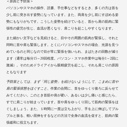
＜原因と予防策＞
パソコンやスマホの操作、読書、手仕事などをするとき、多くの方は首を
少し前に突き出す姿勢になっています。また、両肩を少し前にすぼめる姿
勢にもなりがちです。こうした姿勢を続けていると、首から肩の筋肉に緊
張性の疲労が生じ、血流が悪くなり、肩こりを起こしやすくなります。
また細かい文字などを見続けると、目やその周囲の筋肉が緊張し、それと
同時に首や肩も緊張します。とくにパソコンやスマホの場合、光源を見つ
めているのと同じなので目が常に緊張を強いられ、まばたきの回数が減り
ます（通常は毎分15～20回程度。パソコン・スマホ作業中は毎分1～2回に
激減）。そのためドライアイから眼精疲労を起こし、それも肩こりの原因
ともなります
予防策としては、まず「同じ姿勢」を続けないようにして、こまめに首や
肩の緊張状態をほぐすこと。
作業の合間に、首をゆっくり後ろに反らせて
みてください。このとき首筋や肩が硬い、あるいは少し痛いと感じたら、
すでに肩こりが始まっています。首や肩をゆっくり回して筋肉の緊張をほ
ぐしましょう。また、１時間に一度は立ち上がり、手を上に伸ばしてブル
ブルと振る、軽い屈伸をするなどの方法で全身の血流を促すと、筋肉の緊
張緩和に役立ちます。