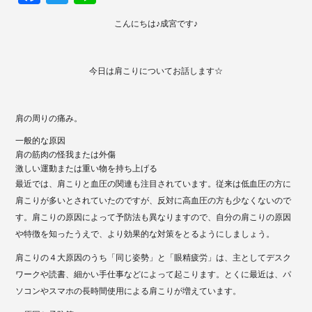
ce
wi
ne
こんにちは♪成宮です♪
bo
tte
ok
r
今日は肩こりについてお話します☆
肩の周りの痛み。
一般的な原因
肩の筋肉の怪我または外傷
激しい運動または重い物を持ち上げる
最近では、肩こりと血圧の関連も注目されています。従来は低血圧の方に
肩こりが多いとされていたのですが、反対に高血圧の方も少なくないので
す。肩こりの原因によって予防法も異なりますので、自分の肩こりの原因
や特徴を知ったうえで、より効果的な対策をとるようにしましょう。
肩こりの４大原因のうち「同じ姿勢」と「眼精疲労」は、主としてデスク
ワークや読書、細かい手仕事などによって起こります。とくに最近は、パ
ソコンやスマホの長時間使用による肩こりが増えています。